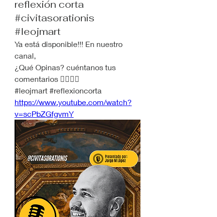
reflexión corta
#civitasorationis
#leojmart
Ya está disponible!!! En nuestro 
canal,
¿Qué Opinas? cuéntanos tus 
comentarios 👍🏽🙏🏽
#leojmart #reflexioncorta
https://www.youtube.com/watch?
v=scPbZGfgvmY