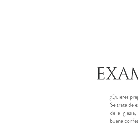
EXA
¿Quieres pre
Se trata de e
de la Iglesia
buena confes