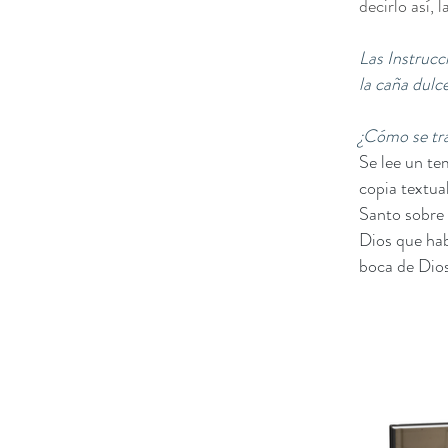
decirlo así, 
Las Instrucc
la caña dulc
¿Cómo se tra
Se lee un te
copia textua
Santo sobre 
Dios que hab
boca de Dios