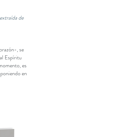
extraída de
orazón-, se
l Espíritu
e momento, es
s poniendo en