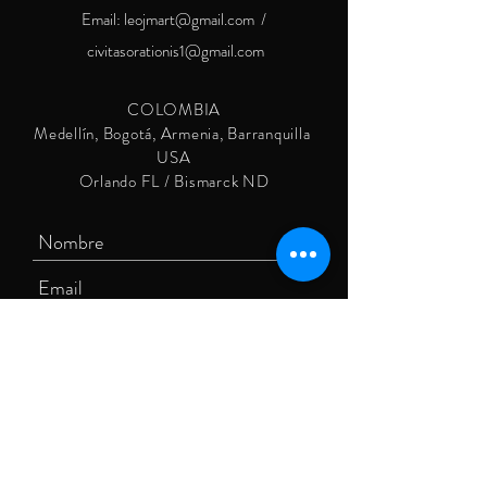
Email:
leojmart@gmail.com
/
civitasorationis1@gmail.com
COLOMBIA
Medellín, Bogotá, Armenia, Barranquilla
USA
Orlando FL / Bismarck ND