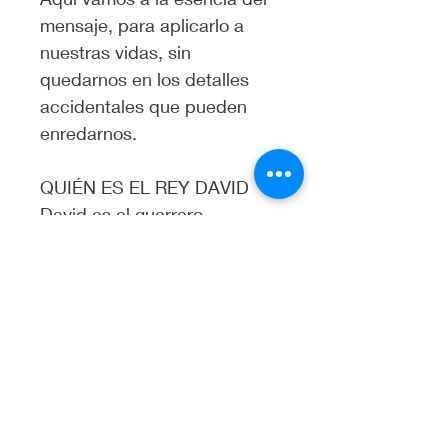
mensaje, para aplicarlo a 
nuestras vidas, sin 
quedarnos en los detalles 
accidentales que pueden 
enredarnos.
QUIÉN ES EL REY DAVID
David es el guerrero, 
decidido a dar la vida, por el 
reino de Dios, cuando se 
trata de pelear.
En la guerra, que es la vida, 
David es la serpiente sagaz, 
prudente y precavida que 
sabe defenderse y atacar 