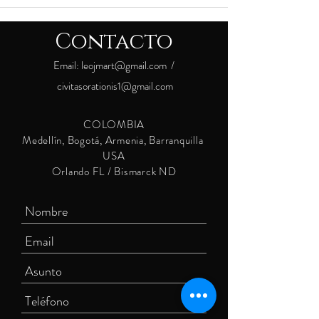
Contacto
Email:
leojmart@gmail.com
/
civitasorationis1@gmail.com
COLOMBIA
Medellín, Bogotá, Armenia, Barranquilla
USA
Orlando FL / Bismarck ND