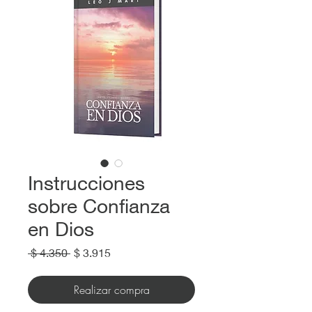
Instrucciones
sobre Confianza
en Dios
Precio
Precio
 $ 4.350 
$ 3.915
de
oferta
Realizar compra