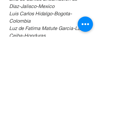
Diaz-Jalisco-Mexico
Luis Carlos Hidalgo-Bogota-
Colombia
Luz de Fatima Matute Garcia-La 
Ceiba-Honduras
Maria Carozo-Argentina
Maria Camila Acosta Aguilar-
Medellin-Colombia
Maria Dolores Rios Brandau-Chile
Maria Elena Quintanilla-Managua-
Nicaragua
Maria Maricela Cantu Soto de 
Cantu-Monterrey-Mexico
Maria Villada-Medellin-Colombia
Martha Garcia Mugniz-Escobedo-
Nuevo Leon-Mexico
Mateo Grisales-Medellin-Colombia
Miguel Angel-Mexico