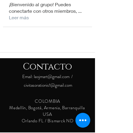
¡Bienvenido al grupo! Puedes
conectarte con otros miembros,
...
Leer más
Contacto
Email:
leojmart@gmail.com
/
civitasorationis1@gmail.com
COLOMBIA
Medellín, Bogotá, Armenia, Barranquilla
USA
Orlando FL / Bismarck ND