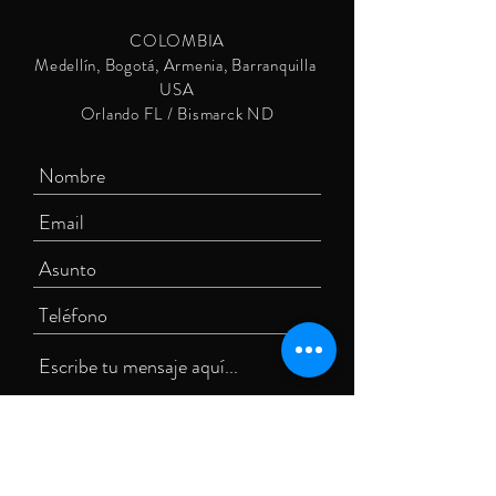
COLOMBIA
Medellín, Bogotá, Armenia, Barranquilla
USA
Orlando FL / Bismarck ND