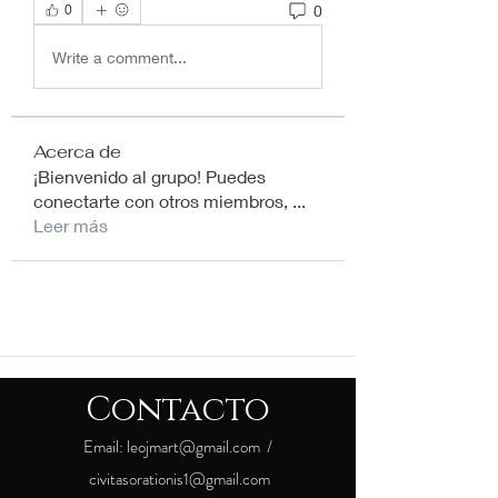
0
0
Write a comment...
Acerca de
¡Bienvenido al grupo! Puedes
conectarte con otros miembros,
...
Leer más
Contacto
Email:
leojmart@gmail.com
/
civitasorationis1@gmail.com