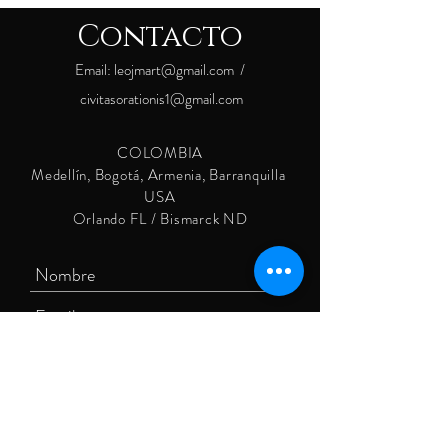
Contacto
Email:
leojmart@gmail.com
/
civitasorationis1@gmail.com
COLOMBIA
Medellín, Bogotá, Armenia, Barranquilla
USA
Orlando FL / Bismarck ND