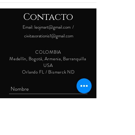
Contacto
Email:
leojmart@gmail.com
/
civitasorationis1@gmail.com
COLOMBIA
Medellín, Bogotá, Armenia, Barranquilla
USA
Orlando FL / Bismarck ND