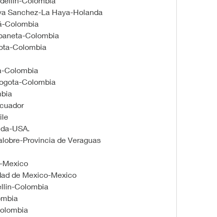
dellin-Colombia
oya Sanchez-La Haya-Holanda
á-Colombia
abaneta-Colombia
gota-Colombia
a-Colombia
Bogota-Colombia
bia
Ecuador
ile
rida-USA.
alobre-Provincia de Veraguas
o-Mexico
udad de Mexico-Mexico
ellin-Colombia
ombia
Colombia