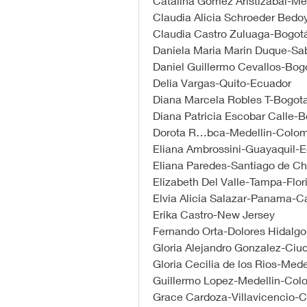
Catalina Gomez Aristizabal-Me
Claudia Alicia Schroeder Bed
Claudia Castro Zuluaga-Bogot
Daniela Maria Marin Duque-S
Daniel Guillermo Cevallos-Bo
Delia Vargas-Quito-Ecuador
Diana Marcela Robles T-Bogot
Diana Patricia Escobar Calle-
Dorota R…bca-Medellin-Colom
Eliana Ambrossini-Guayaquil-
Eliana Paredes-Santiago de Ch
Elizabeth Del Valle-Tampa-Flo
Elvia Alicia Salazar-Panama-C
Erika Castro-New Jersey
Fernando Orta-Dolores Hidalg
Gloria Alejandro Gonzalez-Ci
Gloria Cecilia de los Rios-Med
Guillermo Lopez-Medellin-Col
Grace Cardoza-Villavicencio-