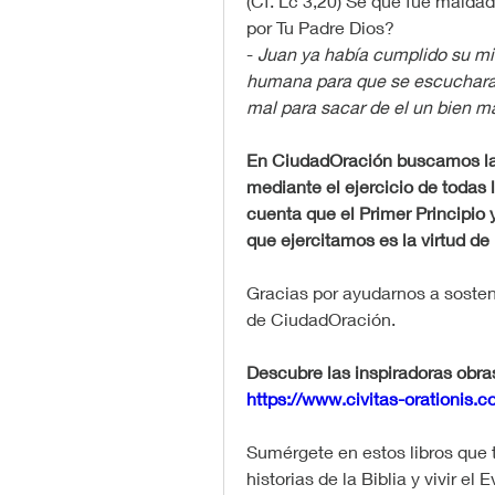
(Cf. Lc 3,20) Se que fue maldad
por Tu Padre Dios?
- 
Juan ya había cumplido su mis
humana para que se escuchara l
mal para sacar de el un bien ma
En CiudadOración buscamos la 
mediante el ejercicio de todas l
cuenta que el Primer Principio y
que ejercitamos es la virtud de l
Gracias por ayudarnos a sostene
de CiudadOración.
https://www.civitas-orationis.
Sumérgete en estos libros que t
historias de la Biblia y vivir el