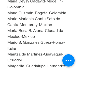
Maria Deysy Cadavid-Medellin-
Colombia
María Guzmán-Bogota-Colombia
Maria Maricela Cantu Soto de 
Cantu-Monterrey-Mexico
Maria Rosa B. Arana-Ciudad de 
Mexico-Mexico
Mario S. Gonzales Gtrrez-Roma-
Italia
Maritza de Martinez-Guayaquil-
Ecuador
Margarita  Guadalupe Hernandez-
Jalisco-Mexico
Marta Melo-Guatemala
Marta Espeche-Argentina-Santiago 
del Estero
Matilde Anton-Teruel-Espagna
Matilde Madariaga-Corrientes-
Argentina