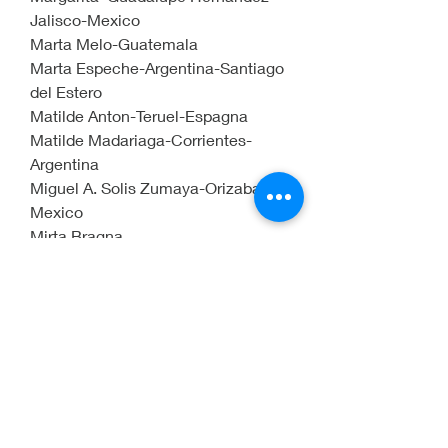
Jalisco-Mexico
Marta Melo-Guatemala
Marta Espeche-Argentina-Santiago 
del Estero
Matilde Anton-Teruel-Espagna
Matilde Madariaga-Corrientes-
Argentina
Miguel A. Solis Zumaya-Orizaba-
Mexico
Mirta Bragna                             
Monica Betta-Argentina
Myriam de Blanco-Bogota-
Colombia
Natalia Mira-Medellin-Colombia
Natalia Velasquez-Medellin-
Colombia
Nora de Hermosilla-Ciudad de 
Guatemala-Guatemala