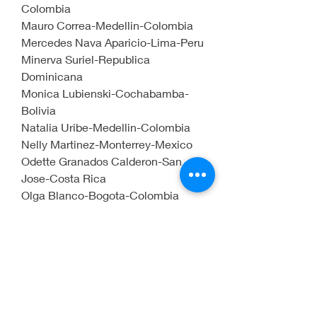
Colombia
Mauro Correa-Medellin-Colombia
Mercedes Nava Aparicio-Lima-Peru
Minerva Suriel-Republica 
Dominicana
Monica Lubienski-Cochabamba-
Bolivia
Natalia Uribe-Medellin-Colombia
Nelly Martinez-Monterrey-Mexico
Odette Granados Calderon-San 
Jose-Costa Rica
Olga Blanco-Bogota-Colombia
Olga Viviana Vivas-Bogota-
Colombia
Olvido Chapa-Monterrey-Mexico
Pablo Vásquez Gómez-Medellín-
Colombia
Paola Andrea Arcila-Medellin-
Colombia.