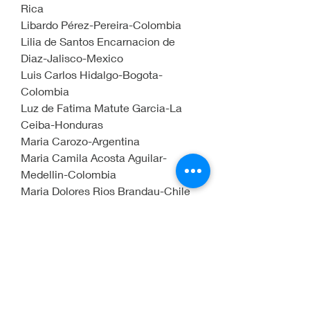
Rica
Libardo Pérez-Pereira-Colombia
Lilia de Santos Encarnacion de 
Diaz-Jalisco-Mexico
Luis Carlos Hidalgo-Bogota-
Colombia
Luz de Fatima Matute Garcia-La 
Ceiba-Honduras
Maria Carozo-Argentina
Maria Camila Acosta Aguilar-
Medellin-Colombia
Maria Dolores Rios Brandau-Chile
Maria Elena Quintanilla-Managua-
Nicaragua
Maria Maricela Cantu Soto de 
Cantu-Monterrey-Mexico
Maria Villada-Medellin-Colombia
Martha Garcia Mugniz-Escobedo-
Nuevo Leon-Mexico