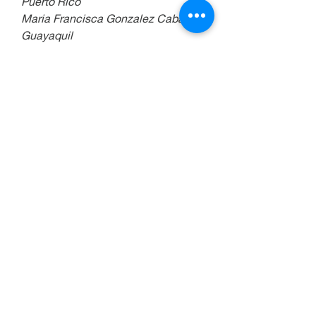
Puerto Rico
Maria Francisca Gonzalez Cabal-
Guayaquil
Maria Fernanda Uribe Perez-
Medellin-Colombia
Mariza Guzman Garcia-Mexico
Maria Luisa Angel-La Estrella-
Antioquia-Colombia
Maria Maricela Cantu Soto de 
Cantu-Monterrey-Mexico
Maria Paola Millan Torres-Bogota-
Colombia
Maria Victoria-Bogota-Colombia
Marisol Garcia-Casablanca-Chile
Mary Luz Palacio O-Medellin-
Colombia
Miguel Angel Bejar Montoya
Mirta Carpentieri-Argentina
Moema Matos-Petrolina-