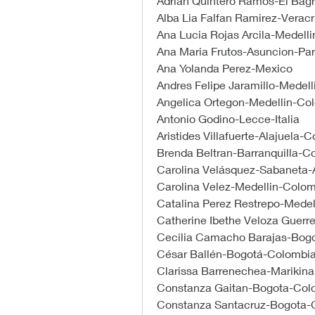
Adrian Quintero Ramos-El Bagr
Alba Lia Falfan Ramirez-Verac
Ana Lucia Rojas Arcila-Medell
Ana Maria Frutos-Asuncion-Pa
Ana Yolanda Perez-Mexico
Andres Felipe Jaramillo-Medel
Angelica Ortegon-Medellin-Co
Antonio Godino-Lecce-Italia
Aristides Villafuerte-Alajuela-
Brenda Beltran-Barranquilla-C
Carolina Velásquez-Sabaneta-
Carolina Velez-Medellin-Colo
Catalina Perez Restrepo-Mede
Catherine Ibethe Veloza Guer
Cecilia Camacho Barajas-Bog
César Ballén-Bogotá-Colombia
Clarissa Barrenechea-Marikina-
Constanza Gaitan-Bogota-Col
Constanza Santacruz-Bogota-