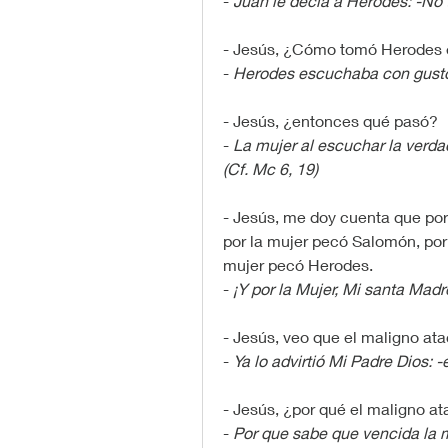
- 
Juan le decía a Herodes: -No te
- Jesús, ¿Cómo tomó Herodes 
- 
Herodes escuchaba con gusto 
- Jesús, ¿entonces qué pasó?
- 
La mujer al escuchar la verdad
(Cf. Mc 6, 19)
- Jesús, me doy cuenta que por 
por la mujer pecó Salomón, por 
mujer pecó Herodes.
- 
¡Y por la Mujer, Mi santa Madr
- Jesús, veo que el maligno ata
- 
Ya lo advirtió Mi Padre Dios: 
- Jesús, ¿por qué el maligno at
- 
Por que sabe que vencida la m