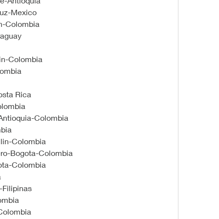
e-Antioquia
ruz-Mexico
in-Colombia
raguay
lin-Colombia
lombia
Costa Rica
olombia
Antioquia-Colombia
mbia
llin-Colombia
rero-Bogota-Colombia
ota-Colombia
 
Filipinas
ombia
Colombia