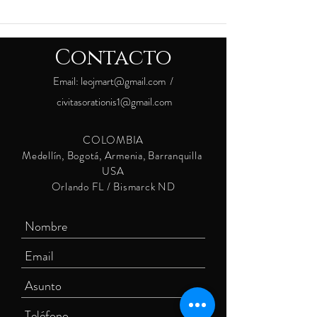
Contacto
Email:
leojmart@gmail.com
/
civitasorationis1@gmail.com
COLOMBIA
Medellín, Bogotá, Armenia, Barranquilla
USA
Orlando FL / Bismarck ND