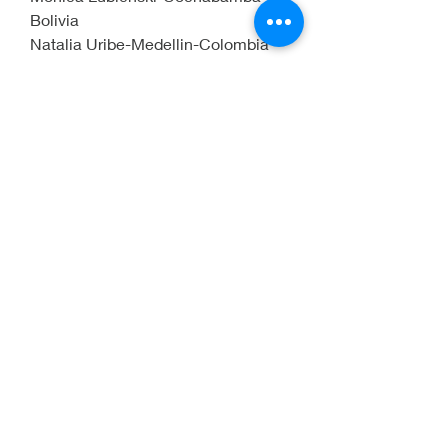
Bolivia
Natalia Uribe-Medellin-Colombia
Nelly Martinez-Monterrey-Mexico
Odette Granados Calderon-San 
Jose-Costa Rica
Olga Blanco-Bogota-Colombia
Olga Viviana Vivas-Bogota-
Colombia
Olvido Chapa-Monterrey-Mexico
Pablo Vásquez Gómez-Medellín-
Colombia
Paola Andrea Arcila-Medellin-
Colombia.
Patricia Gutierrez-Mexico D.F.
Rafael Ignacio Diaz Monsalve-
Medellin-Colombia
Raquel Duran-Cucuta-Colombia
Rebeca Cardenas-San Salvador-El 