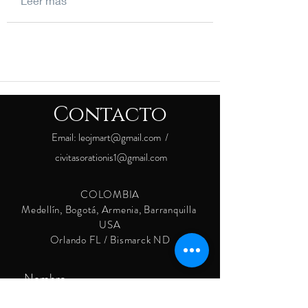
Leer más
Contacto
Email:
leojmart@gmail.com
/
civitasorationis1@gmail.com
COLOMBIA
Medellín, Bogotá, Armenia, Barranquilla
USA
Orlando FL / Bismarck ND