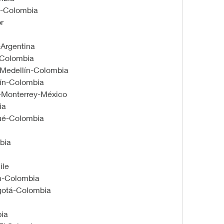
n-Colombia
r
-Argentina
-Colombia
o-Medellín-Colombia
ín-Colombia
a-Monterrey-México
ia
gué-Colombia
bia
ile
ín-Colombia
ogotá-Colombia
bia