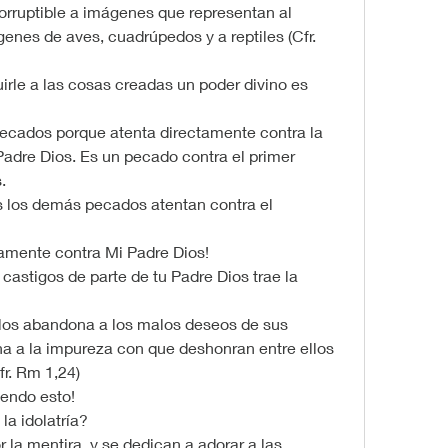
ncorruptible a imágenes que representan al 
enes de aves, cuadrúpedos y a reptiles (Cfr. 
buirle a las cosas creadas un poder divino es 
 pecados porque atenta directamente contra la 
dre Dios. Es un pecado contra el primer 
.
os los demás pecados atentan contra el 
ctamente contra Mi Padre Dios!
 castigos de parte de tu Padre Dios trae la 
s los abandona a los malos deseos de sus 
a a la impureza con que deshonran entre ellos 
r. Rm 1,24)
mendo esto!
la idolatría?
 la mentira, y se dedican a adorar a las 