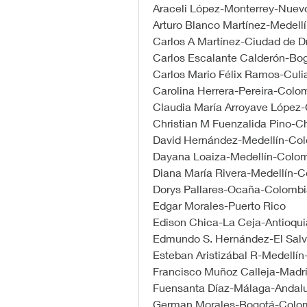
Araceli López-Monterrey-Nuev
Arturo Blanco Martínez-Medell
Carlos A Martínez-Ciudad de Dr
Carlos Escalante Calderón-Bo
Carlos Mario Félix Ramos-Cul
Carolina Herrera-Pereira-Colo
Claudia María Arroyave López
Christian M Fuenzalida Pino-Ch
David Hernández-Medellín-Co
Dayana Loaiza-Medellín-Colo
Diana María Rivera-Medellín-
Dorys Pallares-Ocaña-Colombi
Edgar Morales-Puerto Rico
Edison Chica-La Ceja-Antioqu
Edmundo S. Hernández-El Salv
Esteban Aristizábal R-Medellí
Francisco Muñoz Calleja-Madr
Fuensanta Díaz-Málaga-Andal
German Morales-Bogotá-Colo