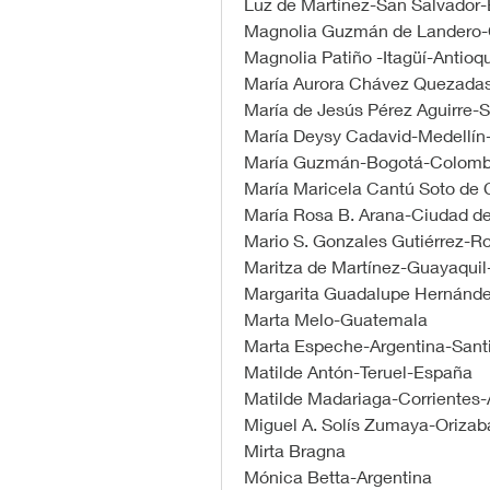
Luz de Martínez-San Salvador-
Magnolia Guzmán de Landero
Magnolia Patiño -Itagüí-Antio
María Aurora Chávez Quezada
María de Jesús Pérez Aguirre-S
María Deysy Cadavid-Medellín
María Guzmán-Bogotá-Colomb
María Maricela Cantú Soto de
María Rosa B. Arana-Ciudad d
Mario S. Gonzales Gutiérrez-Ro
Maritza de Martínez-Guayaqui
Margarita Guadalupe Hernánde
Marta Melo-Guatemala
Marta Espeche-Argentina-Santi
Matilde Antón-Teruel-España
Matilde Madariaga-Corrientes-
Miguel A. Solís Zumaya-Oriza
Mirta Bragna                             
Mónica Betta-Argentina