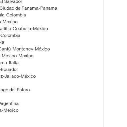
El Salvador
-Ciudad de Panama-Panama
quia-Colombia
s-Mexico
altillo-Coahuila-México
-Colombia
ia
 Cantú-Monterrey-México
e Mexico-Mexico
ma-Italia
l-Ecuador
z-Jalisco-México
ago del Estero
Argentina
ba-México