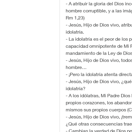
- A atribuir la gloria del Dios i
hombre corruptible, y a las imág
Rm 1,23)
- Jesús, Hijo de Dios vivo, atri
idolatría.
- La idolatría es el peor de los
capacidad omnipotente de Mi Pa
mandamiento de la Ley de Dios
- Jesús, Hijo de Dios vivo, tod
hombre…
- ¡Pero la idolatría atenta dire
- Jesús, Hijo de Dios vivo, ¿qué
idolatría?
- A los idólatras, Mi Padre Dio
propios corazones, los abandon
mismos sus propios cuerpos (Cf
- Jesús, Hijo de Dios vivo, ¡tre
¿Qué otras consecuencias trae 
- Cambian la verdad de Dios por