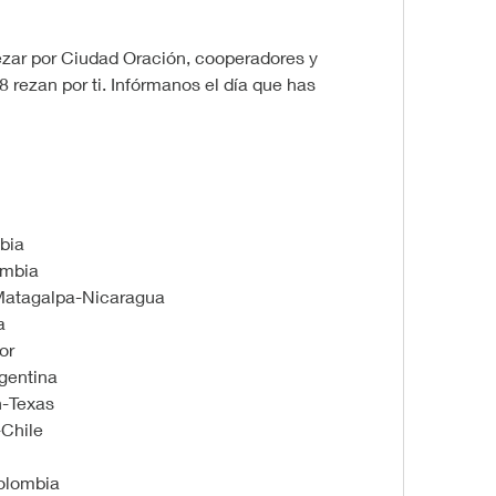
zar por Ciudad Oración, cooperadores y 
8 rezan por ti. Infórmanos el día que has 
bia
ombia
Matagalpa-Nicaragua
a
or
gentina
n-Texas
-Chile
olombia