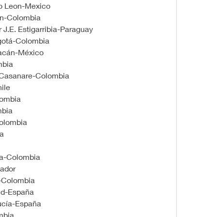
o Leon-Mexico
ín-Colombia
 J.E. Estigarribia-Paraguay
gotá-Colombia
iacán-México
mbia
-Casanare-Colombia
ile
lombia
mbia
Colombia
a
ia-Colombia
ador
n-Colombia
id-España
ucía-España
mbia