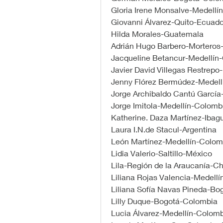
Gloria Irene Monsalve-Medellí
Giovanni Álvarez-Quito-Ecuado
Hilda Morales-Guatemala
Adrián Hugo Barbero-Morteros
Jacqueline Betancur-Medellín
Javier David Villegas Restrep
Jenny Flórez Bermúdez-Medell
Jorge Archibaldo Cantú Garcí
Jorge Imitola-Medellín-Colomb
Katherine. Daza Martínez-Iba
Laura I.N.de Stacul-Argentina
León Martínez-Medellín-Colom
Lidia Valerio-Saltillo-México
Lila-Región de la Araucanía-Ch
Liliana Rojas Valencia-Medell
Liliana Sofía Navas Pineda-B
Lilly Duque-Bogotá-Colombia
Lucia Álvarez-Medellín-Colom