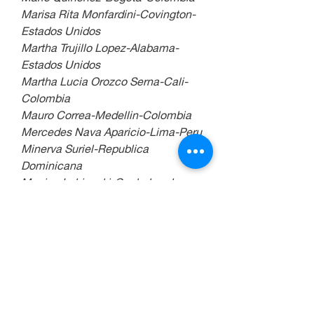
Marisa Rita Monfardini-Covington-
Estados Unidos
Martha Trujillo Lopez-Alabama-
Estados Unidos
Martha Lucia Orozco Serna-Cali-
Colombia
Mauro Correa-Medellin-Colombia
Mercedes Nava Aparicio-Lima-Peru
Minerva Suriel-Republica 
Dominicana
Monica Lubienski-Cochabamba-
Bolivia
Natalia Uribe-Medellin-Colombia
Nelly Martinez-Monterrey-Mexico
Odette Granados Calderon-San 
Jose-Costa Rica
Olga Blanco-Bogota-Colombia
Olga Viviana Vivas-Bogota-