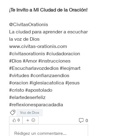
¡Te Invito a Mi Ciudad de la Oración!
@CivitasOrationis
La ciudad para aprender a escuchar 
la voz de Dios 
www.civitas-orationis.com 
#civitasorationis #ciudadoracion 
#Dios #Amor #instrucciones 
#Escucharlavozdedios #leojmart 
#virtudes #confianzaendios 
#oracion #iglesiacatolica #jesus 
#cristo #apostolado 
#elartedeserfeliz 
#reflexionesparacadadia 
Voz de Dios
0
0
Rédigez un commentaire...