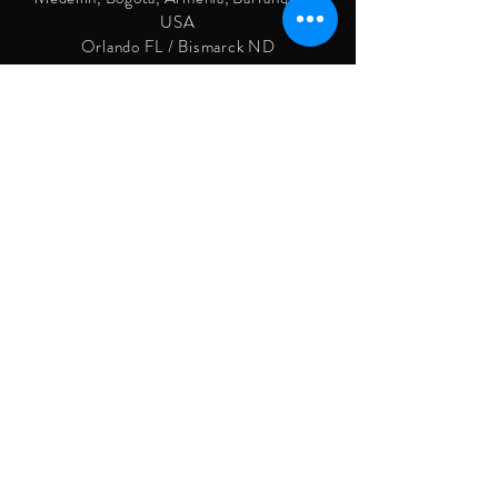
USA
Orlando FL / Bismarck ND