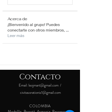
Acerca de
¡Bienvenido al grupo! Puedes
conectarte con otros miembros,
...
Leer más
Contacto
Email:
leojmart@gmail.com
/
civitasorationis1@gmail.com
COLOMBIA
Medellín, Bogotá, Armenia, Barranquilla