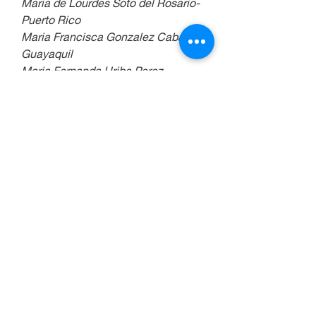
Maria de Lourdes Soto del Rosario-
Puerto Rico
Maria Francisca Gonzalez Cabal-
Guayaquil
Maria Fernanda Uribe Perez-
Medellin-Colombia
Mariza Guzman Garcia-Mexico
Maria Luisa Angel-La Estrella-
Antioquia-Colombia
Maria Maricela Cantu Soto de 
Cantu-Monterrey-Mexico
Maria Paola Millan Torres-Bogota-
Colombia
Maria Victoria-Bogota-Colombia
Marisol Garcia-Casablanca-Chile
Mary Luz Palacio O-Medellin-
Colombia
Miguel Angel Bejar Montoya
Mirta Carpentieri-Argentina