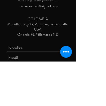
civitasorationis1@gmail.com
COLOMBIA
Medellín, Bogotá, Armenia, Barranquilla
USA
Orlando FL / Bismarck ND