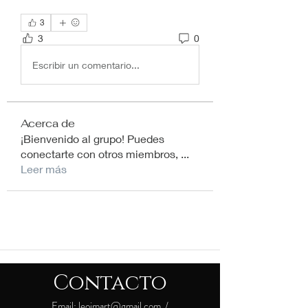
3
3
0
Escribir un comentario...
Acerca de
¡Bienvenido al grupo! Puedes
conectarte con otros miembros,
...
Leer más
Contacto
Email:
leojmart@gmail.com
/