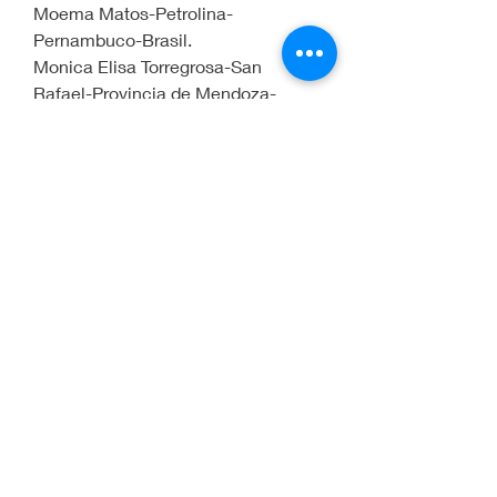
Moema Matos-Petrolina-
Pernambuco-Brasil.
Monica Elisa Torregrosa-San 
Rafael-Provincia de Mendoza-
Argentina
Monica Torres-Vancouver-Canada
Nancy Liliana Alvarez Lopera-
Medellin-Colombia
Natalia Cuartas-Armenia-Colombia
Natalia Galeano-Medellin-
Colombia
Natalia Ramírez-Bogota-Colombia
Nelson Perez-Medellin-Colombia
Nidia Arango-Medellín-Colombia
Odette Granados-Costa Rica
Paola Avila Fajardo-Bogota-
Colombia
Paola del Carmen Zugniga-
Medellin-Colombia