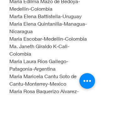
Maria Edilma Mazo de Bedoya-
Medellin-Colombia
Marta Elena Battistella-Uruguay
Maria Elena Quintanilla-Managua-
Nicaragua
Maria Escobar-Medellin-Colombia
Ma. Janeth Giraldo K-Cali-
Colombia
Maria Laura Rios Gallego-
Patagonia-Argentina
Maria Maricela Cantu Soto de 
Cantu-Monterrey-Mexico
Maria Rosa Baquerizo Alvarez-
Provincia de Guayas-Ecuador
Maria Victoria Sepulveda 
Aristizabal-Medellin-Colombia
Mariana Bastidas Ospina-La Ceja-
Antioquia-Colombia
Martha Ma. Nogales-Arizona-