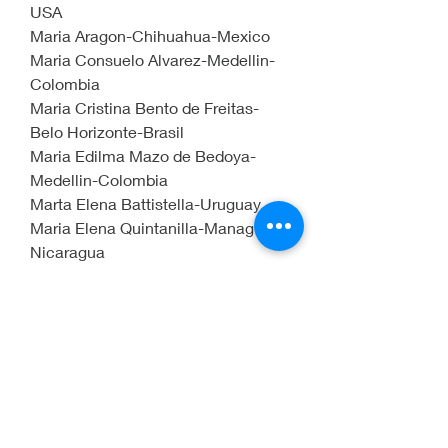
USA
Maria Aragon-Chihuahua-Mexico
Maria Consuelo Alvarez-Medellin-
Colombia
Maria Cristina Bento de Freitas-
Belo Horizonte-Brasil
Maria Edilma Mazo de Bedoya-
Medellin-Colombia
Marta Elena Battistella-Uruguay
Maria Elena Quintanilla-Managua-
Nicaragua
Maria Escobar-Medellin-Colombia
Ma. Janeth Giraldo K-Cali-
Colombia
Maria Laura Rios Gallego-
Patagonia-Argentina
Maria Maricela Cantu Soto de 
Cantu-Monterrey-Mexico
Maria Rosa Baquerizo Alvarez-