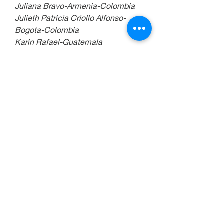
Juliana Bravo-Armenia-Colombia
Julieth Patricia Criollo Alfonso-
Bogota-Colombia
Karin Rafael-Guatemala
Katy Calderon Trinidad-Constanza-
Republica Dominicana
Katerina Fanduiz Rodriguez-
Republica Dominicana
Leonardo Gómez Vélez-Bogota-
Colombia
Lia Isabel Segura de Navarro-Costa 
Rica
Libardo Pérez-Pereira-Colombia
Lilia de Santos Encarnacion de 
Diaz-Jalisco-Mexico
Luis Carlos Hidalgo-Bogota-
Colombia
Luz de Fatima Matute Garcia-La 
Ceiba-Honduras