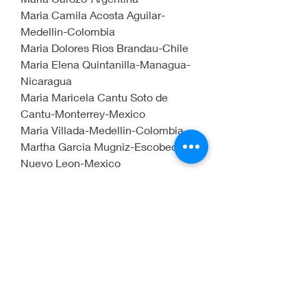
Maria Camila Acosta Aguilar-
Medellin-Colombia
Maria Dolores Rios Brandau-Chile
Maria Elena Quintanilla-Managua-
Nicaragua
Maria Maricela Cantu Soto de 
Cantu-Monterrey-Mexico
Maria Villada-Medellin-Colombia
Martha Garcia Mugniz-Escobedo-
Nuevo Leon-Mexico
Mateo Grisales-Medellin-Colombia
Miguel Angel-Mexico
Miryam de Andrade-Guayaquil-
Ecuador
Natalia Castaño-Bogota-Colombia
Natalia Duque Echeverri-Medellin-
Colombia.
Natalia Perez Pegna-Sabaneta-