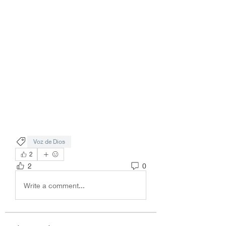
Voz de Dios
2
2
0
Write a comment...