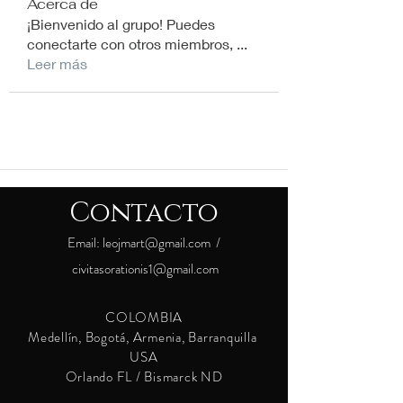
Acerca de
¡Bienvenido al grupo! Puedes
conectarte con otros miembros,
...
Leer más
Contacto
Email:
leojmart@gmail.com
/
civitasorationis1@gmail.com
COLOMBIA
Medellín, Bogotá, Armenia, Barranquilla
USA
Orlando FL / Bismarck ND