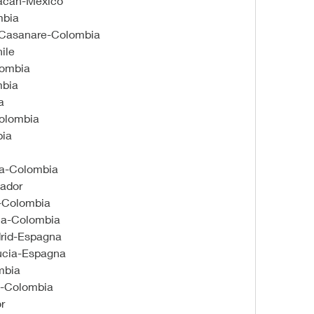
iacan-Mexico
mbia
-Casanare-Colombia
ile
lombia
mbia
a
Colombia
bia
ia-Colombia
ador
n-Colombia
ia-Colombia
rid-Espagna
ucia-Espagna
mbia
n-Colombia
r