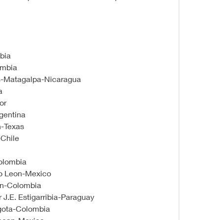
bia
ombia
s-Matagalpa-Nicaragua
a
or
gentina
n-Texas
-Chile
olombia
o Leon-Mexico
in-Colombia
 J.E. Estigarribia-Paraguay
gota-Colombia