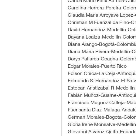
Carlos Mario Felix Ramos-Cul
Carolina Herrera-Pereira-Colo
Claudia Maria Arroyave Lopez
Christian M Fuenzalida Pino-Ch
David Hernandez-Medellin-Co
Dayana Loaiza-Medellin-Colo
Diana Arango-Bogotá-Colombi
Diana Maria Rivera-Medellin-
Dorys Pallares-Ocagna-Colom
Edgar Morales-Puerto Rico
Edison Chica-La Ceja-Antioqu
Edmundo S. Hernandez-El Salv
Esteban Aristizabal R-Medelli
Fabián Muñoz-Guarne-Antioqu
Francisco Mugnoz Calleja-Mad
Fuensanta Diaz-Malaga-Andal
German Morales-Bogota-Colo
Gloria Irene Monsalve-Medelli
Giovanni Alvarez-Quito-Ecuado