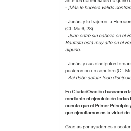
ante los comensales no quiso co
- 
¡Más le hubiera valido contrari
- Jesús, y le trajeron  a Herode
(Cf. Mc 6, 28)
- 
Juan entró sin cabeza en el Rei
Bautista está muy alto en el Rei
alguno.
- Jesús, y sus discípulos tomar
pusieron en un sepulcro (Cf. Mc
- 
Así debe actuar todo discípulo
En CiudadOración buscamos la 
mediante el ejercicio de todas l
cuenta que el Primer Principio y
que ejercitamos es la virtud de l
Gracias por ayudarnos a sostene