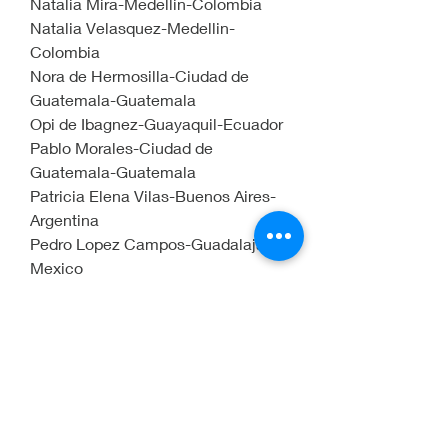
Natalia Mira-Medellin-Colombia
Natalia Velasquez-Medellin-
Colombia
Nora de Hermosilla-Ciudad de 
Guatemala-Guatemala
Opi de Ibagnez-Guayaquil-Ecuador
Pablo Morales-Ciudad de 
Guatemala-Guatemala
Patricia Elena Vilas-Buenos Aires-
Argentina
Pedro Lopez Campos-Guadalajara-
Mexico
Priscila C. Sidgman-Teruel-Espagna
Robert Merey-Republica de 
Montenegro
Rodolfo Jose Palacio Castillo-
Bayamon-Puerto Rico
Ruben Dario Garcia Noregna-
Medellin-Colombia