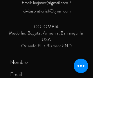
Email:
leojmart@gmail.com
/
civitasorationis1@gmail.com
COLOMBIA
Medellín, Bogotá, Armenia, Barranquilla
USA
Orlando FL / Bismarck ND