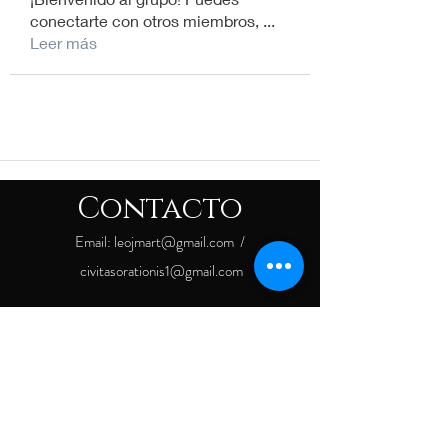
conectarte con otros miembros,
...
Leer más
Contacto
Email:
leojmart@gmail.com
/
civitasorationis1@gmail.com
COLOMBIA
Medellín, Bogotá, Armenia, Barranquilla
USA
Orlando FL / Bismarck ND