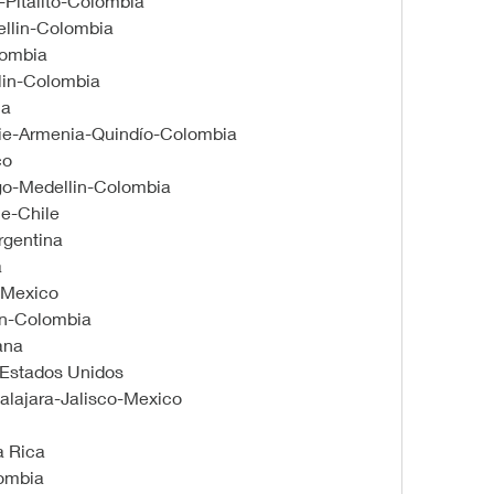
Pitalito-Colombia
llin-Colombia
lombia
llin-Colombia
ia
pie-Armenia-Quindío-Colombia
co
lgo-Medellin-Colombia
le-Chile
rgentina
 
-Mexico
in-Colombia
ana
-Estados Unidos
dalajara-Jalisco-Mexico
a Rica
ombia