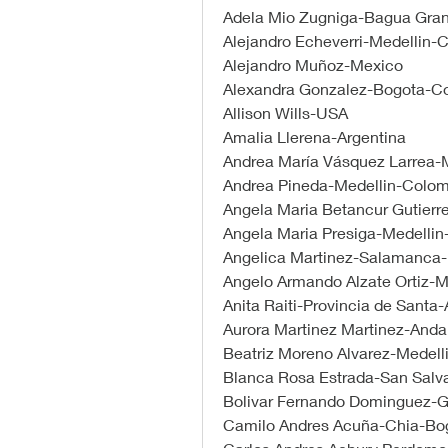
Adela Mio Zugniga-Bagua Gra
Alejandro Echeverri-Medellin-
Alejandro Muñoz-Mexico
Alexandra Gonzalez-Bogota-C
Allison Wills-USA
Amalia Llerena-Argentina
Andrea María Vásquez Larrea-
Andrea Pineda-Medellin-Colom
Angela Maria Betancur Gutierr
Angela Maria Presiga-Medelli
Angelica Martinez-Salamanca
Angelo Armando Alzate Ortiz-
Anita Raiti-Provincia de Santa-
Aurora Martinez Martinez-And
Beatriz Moreno Alvarez-Medel
Blanca Rosa Estrada-San Salva
Bolivar Fernando Dominguez-G
Camilo Andres Acuña-Chia-Bo