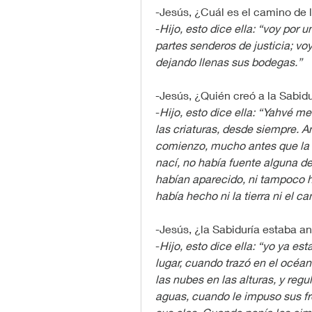
-Jesús, ¿Cuál es el camino de 
-
Hijo, esto dice ella: “voy por 
partes senderos de justicia; v
dejando llenas sus bodegas.”
-Jesús, ¿Quién creó a la Sabid
-
Hijo, esto dice ella: “Yahvé me
las criaturas, desde siempre. An
comienzo, mucho antes que la t
nací, no había fuente alguna d
habían aparecido, ni tampoco h
había hecho ni la tierra ni el c
-Jesús, ¿la Sabiduría estaba an
-
Hijo, esto dice ella: “yo ya es
lugar, cuando trazó en el océan
las nubes en las alturas, y regu
aguas, cuando le impuso sus fro