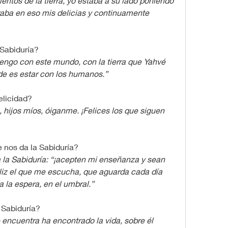
entos de la tierra, yo estaba a su lado poniendo 
raba en eso mis delicias y continuamente 
 Sabiduría?
etengo con este mundo, con la tierra que Yahvé 
de es estar con los humanos.”
elicidad?
n, hijos míos, óiganme. ¡Felices los que siguen 
e nos da la Sabiduría?
a la Sabiduría: “¡acepten mi enseñanza y sean 
liz el que me escucha, que aguarda cada día 
 la espera, en el umbral.”
 Sabiduría?
e encuentra ha encontrado la vida, sobre él 