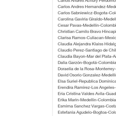
Carlos Andres Achury Perdomo-
Carlos Andres Hernandez-Mede
Carlos Sabniewicz-Bogota-Co
Carolina Gaviria Giraldo-Mede
Cesar Pavas-Medellin-Colomb
Christian Camilo Bravo Hinca
Clarisa Ramos-Culiacan-Mexi
Claudia Alejandra Klaiss Hida
Claudio Perez-Santiago de Chi
Claudia Bayon-Mar del Plata-A
Dalia Garzón-Bogotá-Colombia
Doraelia de la Rosa-Monterrey
David Osorio Gonzalez-Medell
Elsa Suriel-Republica Dominic
Erendira Ramirez-Los Angeles
Eria Cristina Valdes Avila-Gua
Erika Marin-Medellin-Colombia
Esmirna Sanchez Vargas-Cost
Estefania Agudelo-Bogtoa-Col