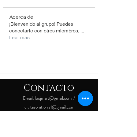
Acerca de
¡Bienvenido al grupo! Puedes
conectarte con otros miembros,
...
Leer más
Contacto
Email:
leojmart@gmail.com
/
civitasorationis1@gmail.com
COLOMBIA
Medellín, Bogotá, Armenia, Barranquilla
USA