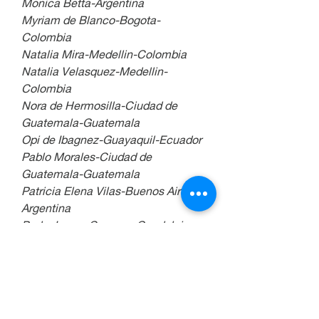
Monica Betta-Argentina
Myriam de Blanco-Bogota-
Colombia
Natalia Mira-Medellin-Colombia
Natalia Velasquez-Medellin-
Colombia
Nora de Hermosilla-Ciudad de 
Guatemala-Guatemala
Opi de Ibagnez-Guayaquil-Ecuador
Pablo Morales-Ciudad de 
Guatemala-Guatemala
Patricia Elena Vilas-Buenos Aires-
Argentina
Pedro Lopez Campos-Guadalajara-
Mexico
Priscila C. Sidgman-Teruel-Espagna
Robert Merey-Republica de 
Montenegro
Rodolfo Jose Palacio Castillo-