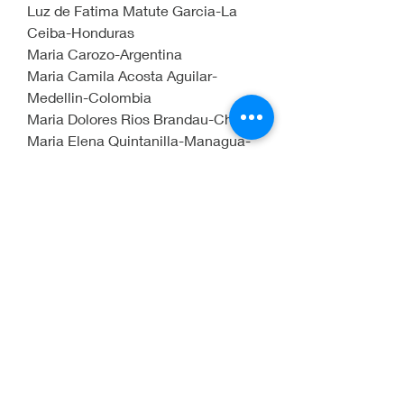
Luz de Fatima Matute Garcia-La 
Ceiba-Honduras
Maria Carozo-Argentina
Maria Camila Acosta Aguilar-
Medellin-Colombia
Maria Dolores Rios Brandau-Chile
Maria Elena Quintanilla-Managua-
Nicaragua
Maria Maricela Cantu Soto de 
Cantu-Monterrey-Mexico
Maria Villada-Medellin-Colombia
Martha Garcia Mugniz-Escobedo-
Nuevo Leon-Mexico
Mateo Grisales-Medellin-Colombia
Miguel Angel-Mexico
Miryam de Andrade-Guayaquil-
Ecuador
Natalia Castaño-Bogota-Colombia
Natalia Duque Echeverri-Medellin-