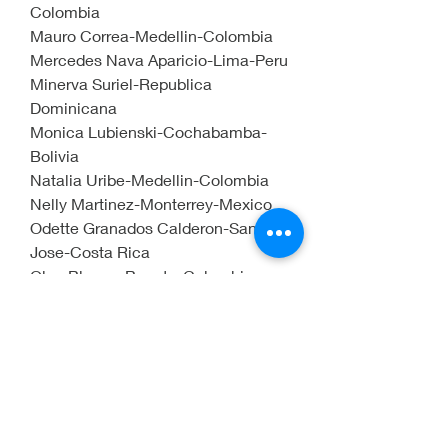
Colombia
Mauro Correa-Medellin-Colombia
Mercedes Nava Aparicio-Lima-Peru
Minerva Suriel-Republica 
Dominicana
Monica Lubienski-Cochabamba-
Bolivia
Natalia Uribe-Medellin-Colombia
Nelly Martinez-Monterrey-Mexico
Odette Granados Calderon-San 
Jose-Costa Rica
Olga Blanco-Bogota-Colombia
Olga Viviana Vivas-Bogota-
Colombia
Olvido Chapa-Monterrey-Mexico
Pablo Vásquez Gómez-Medellín-
Colombia
Paola Andrea Arcila-Medellin-
Colombia.