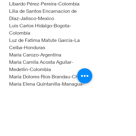
Libardo Pérez-Pereira-Colombia
Lilia de Santos Encarnacion de 
Diaz-Jalisco-Mexico
Luis Carlos Hidalgo-Bogota-
Colombia
Luz de Fatima Matute Garcia-La 
Ceiba-Honduras
Maria Carozo-Argentina
Maria Camila Acosta Aguilar-
Medellin-Colombia
Maria Dolores Rios Brandau-Chile
Maria Elena Quintanilla-Managua-
Nicaragua
Maria Maricela Cantu Soto de 
Cantu-Monterrey-Mexico
Maria Villada-Medellin-Colombia
Martha Garcia Mugniz-Escobedo-
Nuevo Leon-Mexico
Mateo Grisales-Medellin-Colombia