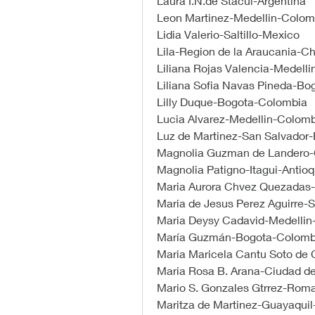
Laura I.N.de Stacul-Argentina
Leon Martinez-Medellin-Colom
Lidia Valerio-Saltillo-Mexico
Lila-Region de la Araucania-Ch
Liliana Rojas Valencia-Medell
Liliana Sofia Navas Pineda-B
Lilly Duque-Bogota-Colombia
Lucia Alvarez-Medellin-Colom
Luz de Martinez-San Salvador-
Magnolia Guzman de Landero
Magnolia Patigno-Itagui-Antio
Maria Aurora Chvez Quezadas
Maria de Jesus Perez Aguirre-S
Maria Deysy Cadavid-Medellin
María Guzmán-Bogota-Colomb
Maria Maricela Cantu Soto de
Maria Rosa B. Arana-Ciudad d
Mario S. Gonzales Gtrrez-Roma-
Maritza de Martinez-Guayaqui