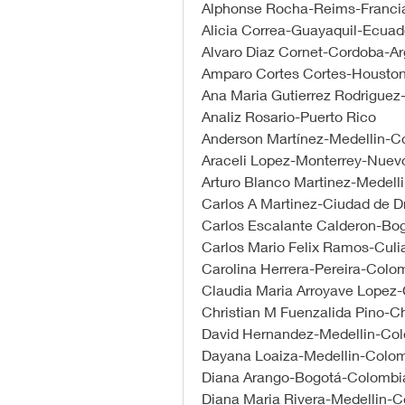
Alphonse Rocha-Reims-Franci
Alicia Correa-Guayaquil-Ecuad
Alvaro Diaz Cornet-Cordoba-Ar
Amparo Cortes Cortes-Housto
Ana Maria Gutierrez Rodriguez
Analiz Rosario-Puerto Rico
Anderson Martínez-Medellin-C
Araceli Lopez-Monterrey-Nuev
Arturo Blanco Martinez-Medell
Carlos A Martinez-Ciudad de Dr
Carlos Escalante Calderon-Bo
Carlos Mario Felix Ramos-Cul
Carolina Herrera-Pereira-Colo
Claudia Maria Arroyave Lopez
Christian M Fuenzalida Pino-Ch
David Hernandez-Medellin-Co
Dayana Loaiza-Medellin-Colo
Diana Arango-Bogotá-Colombi
Diana Maria Rivera-Medellin-