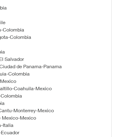
bia
ile
in-Colombia
ogota-Colombia
bia
El Salvador
-Ciudad de Panama-Panama
quia-Colombia
-Mexico
altillo-Coahuila-Mexico
-Colombia
ia
 Cantu-Monterrey-Mexico
e Mexico-Mexico
Italia
l-Ecuador