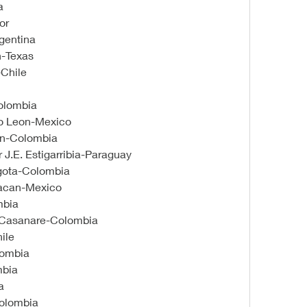
a
or
gentina
n-Texas
-Chile
olombia
o Leon-Mexico
in-Colombia
 J.E. Estigarribia-Paraguay
gota-Colombia
iacan-Mexico
mbia
-Casanare-Colombia
ile
lombia
mbia
a
Colombia