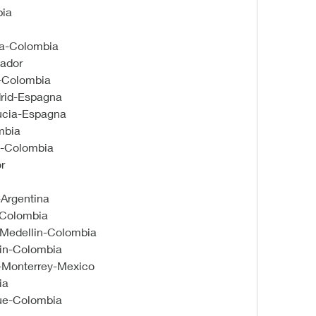
bia
ia-Colombia
ador
n-Colombia
rid-Espagna
ucia-Espagna
mbia
n-Colombia
r
-Argentina
-Colombia
o-Medellin-Colombia
in-Colombia
a-Monterrey-Mexico
ia
gue-Colombia