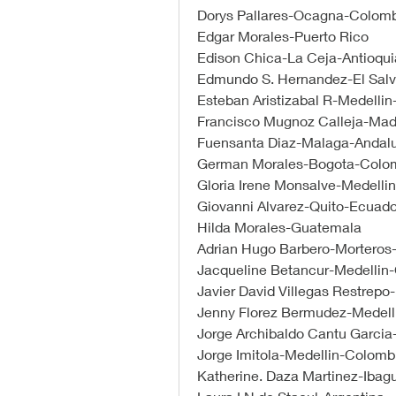
Dorys Pallares-Ocagna-Colom
Edgar Morales-Puerto Rico
Edison Chica-La Ceja-Antioqu
Edmundo S. Hernandez-El Salv
Esteban Aristizabal R-Medelli
Francisco Mugnoz Calleja-Mad
Fuensanta Diaz-Malaga-Andal
German Morales-Bogota-Colo
Gloria Irene Monsalve-Medelli
Giovanni Alvarez-Quito-Ecuado
Hilda Morales-Guatemala
Adrian Hugo Barbero-Morteros
Jacqueline Betancur-Medellin
Javier David Villegas Restrep
Jenny Florez Bermudez-Medell
Jorge Archibaldo Cantu Garci
Jorge Imitola-Medellin-Colomb
Katherine. Daza Martinez-Iba