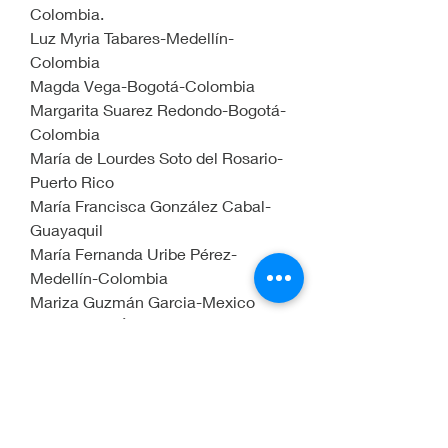
Colombia.
Luz Myria Tabares-Medellín-
Colombia
Magda Vega-Bogotá-Colombia
Margarita Suarez Redondo-Bogotá-
Colombia
María de Lourdes Soto del Rosario-
Puerto Rico
María Francisca González Cabal-
Guayaquil
María Fernanda Uribe Pérez-
Medellín-Colombia
Mariza Guzmán Garcia-Mexico
María Luisa Ángel-La Estrella-
Antioquia-Colombia
María Maricela Cantú Soto de 
Cantú-Monterrey-México
María Paola Millán Torres-Bogotá-
Colombia