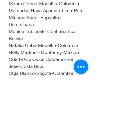
Mauro Correa-Medellin-Colombia
Mercedes Nava Aparicio-Lima-Peru
Minerva Suriel-Republica 
Dominicana
Monica Lubienski-Cochabamba-
Bolivia
Natalia Uribe-Medellin-Colombia
Nelly Martinez-Monterrey-Mexico
Odette Granados Calderon-San 
Jose-Costa Rica
Olga Blanco-Bogota-Colombia
Olga Viviana Vivas-Bogota-
Colombia
Olvido Chapa-Monterrey-Mexico
Pablo Vásquez Gómez-Medellín-
Colombia
Paola Andrea Arcila-Medellin-
Colombia.
Patricia Gutierrez-Mexico D.F.