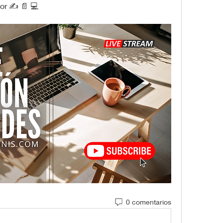
r ✍️ 📄 💻
0 comentarios