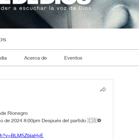
os
dia
Acerca de
Eventos
esde Rionegro 
io de 2024 8:00pm Después del partido 🇨🇴⚽
tch?v=BLM5ZbiaHyE