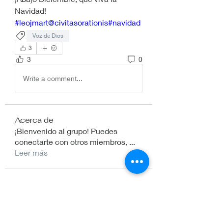
Navidad!
#leojmart
@civitasorationis
#navidad
Voz de Dios
3
3
0
Write a comment...
Acerca de
¡Bienvenido al grupo! Puedes
conectarte con otros miembros,
...
Leer más