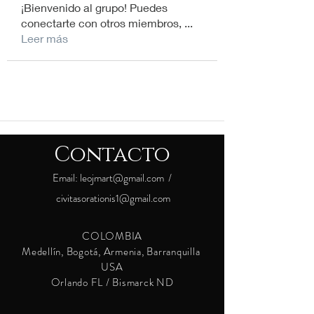
¡Bienvenido al grupo! Puedes
conectarte con otros miembros,
...
Leer más
Contacto
Email:
leojmart@gmail.com
/
civitasorationis1@gmail.com
COLOMBIA
Medellín, Bogotá, Armenia, Barranquilla
USA
Orlando FL / Bismarck ND